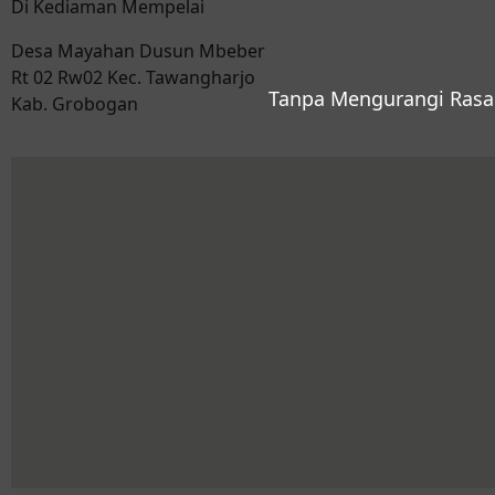
Di Kediaman Mempelai
Desa Mayahan Dusun Mbeber
Rt 02 Rw02 Kec. Tawangharjo
Tanpa Mengurangi Rasa
Kab. Grobogan