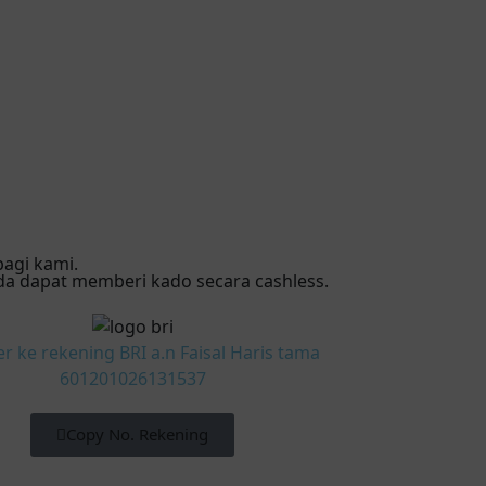
agi kami.
da dapat memberi kado secara cashless.
er ke rekening BRI a.n Faisal Haris tama
601201026131537
Copy No. Rekening