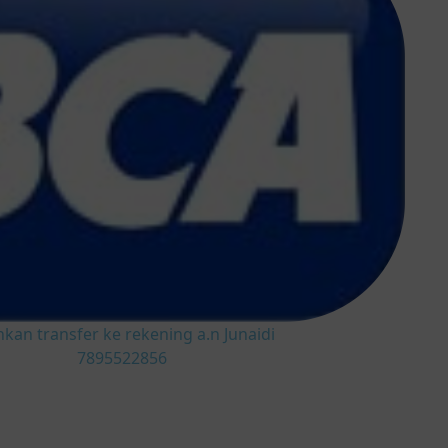
hkan transfer ke rekening a.n Junaidi
7895522856