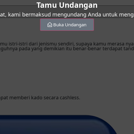
Tamu Undangan
at, kami bermaksud mengundang Anda untuk mengha
Buka Undangan
kmu istri-istri dari jenismu sendiri, supaya kamu merasa 
guhnya pada yang demikian itu benar-benar terdapat tan
apat memberi kado secara cashless.