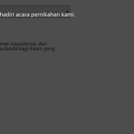
diri acara pernikahan kami.
nyaman kepadanya, dan
da-tanda bagi kaum yang