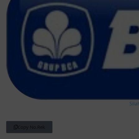
Sila
Copy No.Rek