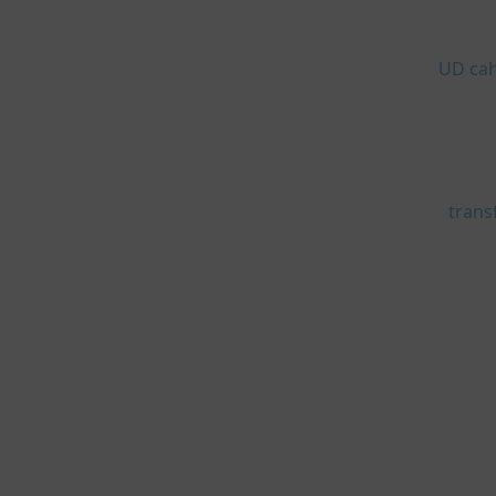
UD cah
trans