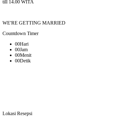
till 14.00 WITA
WE'RE GETTING MARRIED
Countdown Timer
00
Hari
00
Jam
00
Menit
00
Detik
Lokasi Resepsi