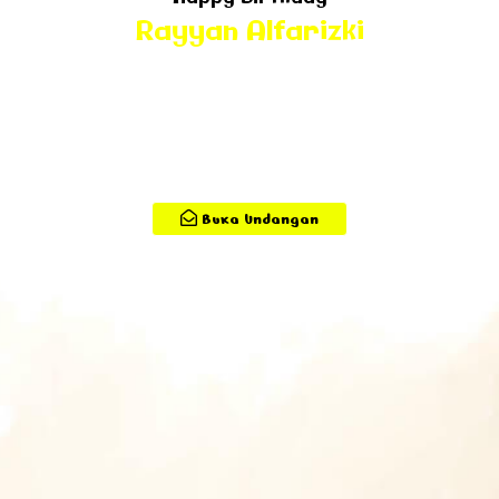
Rayyan Alfarizki
Hallo :
Tamu Undangan
Buka Undangan
,