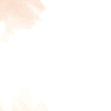
do’a
pada
Copy
restu
:
Alamat
kepada
anak
kami.
Kirim
Jum'at,
Hadiah
22
Mei
Secara
Nama
2026
Rayyan
JUM'AT
Alfarizki
Cashles
Ke
Jumlah
Rekening
BCA
22
an.
Putra
Ucapan
dari
Nur
:
Ibu
Vita
Nur
Vita.H
8355119234
MEI
2026
Konfirmasi
Copy