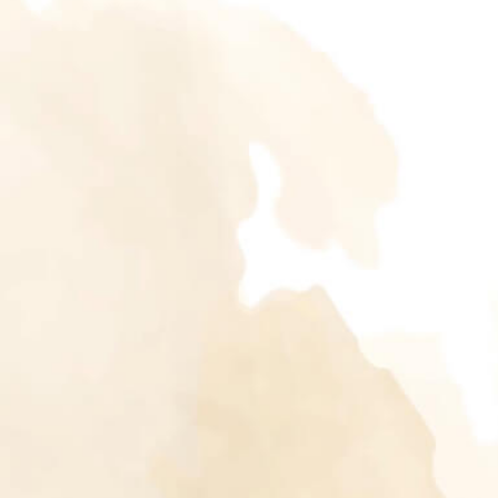
No.
Rekening
SAVE
THE
Reservasi via Whatsapp
DATE
13.00
WIB
-
0
0
0
0
SELESAI
Hari
Jam
Menit
Detik
Di
Rumah
Jl.aw
Syahranie