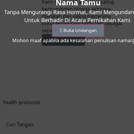
Nama Tamu
Kami memutuskan untuk saling
berkomitmen hingga akhirnya
Tanpa Mengurangi Rasa Hormat, Kami Mengunda
menikah dan saling menerima
Untuk Berhadir Di Acara Pernikahan Kami.
kekurangan satu sama lain sebagai
sepasang suami istri
Buka Undangan
Selengkapnya
Mohon maaf apabila ada kesalahan penulisan nama/g
health protocols
Cuci Tangan