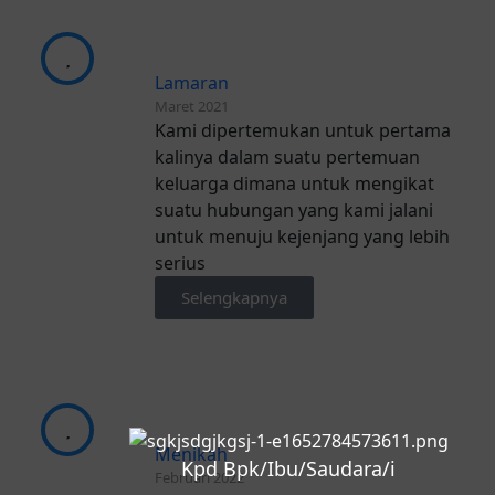
Lamaran
Maret 2021
Kami dipertemukan untuk pertama
kalinya dalam suatu pertemuan
keluarga dimana untuk mengikat
suatu hubungan yang kami jalani
untuk menuju kejenjang yang lebih
serius
Selengkapnya
Menikah
Kpd Bpk/Ibu/Saudara/i
Februari 2022