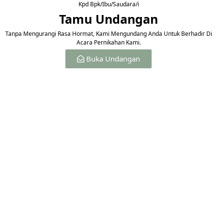
Kpd Bpk/Ibu/Saudara/i
,hingga akhirnya kami berdua
Tamu Undangan
menjalin suatu hubungan untuk
mengenal satu sama lain dan
Tanpa Mengurangi Rasa Hormat, Kami Mengundang Anda Untuk Berhadir Di
Acara Pernikahan Kami.
saling berkomitmen
Buka Undangan
Selengkapnya
Mohon maaf apabila ada kesalahan penulisan nama/gelar
Lamaran
Maret 2021
Kami dipertemukan untuk
pertama kalinya dalam suatu
pertemuan keluarga dimana
untuk mengikat suatu hubungan